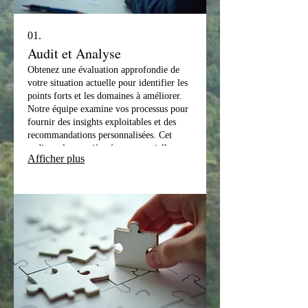
01.
Audit et Analyse
Obtenez une évaluation approfondie de
votre situation actuelle pour identifier les
points forts et les domaines à améliorer.
Notre équipe examine vos processus pour
fournir des insights exploitables et des
recommandations personnalisées. Cet
audit est la première étape essentielle pour
Afficher plus
débloquer votre potentiel et optimiser vos
performances. Nous vous aiderons à
comprendre où vous en êtes pour mieux
décider où aller.