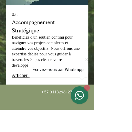
03.
Accompagnement
Stratégique
Bénéficiez d'un soutien continu pour
naviguer vos projets complexes et
atteindre vos objectifs. Nous offrons une
expertise dédiée pour vous guider à
travers les étapes clés de votre
développement. Cet accompagnement
Écrivez-nous par Whatsapp
assure une prise de décision éclairée et
Afficher plus
une progression constante. C'est
l'assurance d'avoir un partenaire pour
1
votre succès.
+57 3113296127
info@lechappee-colombie.fr