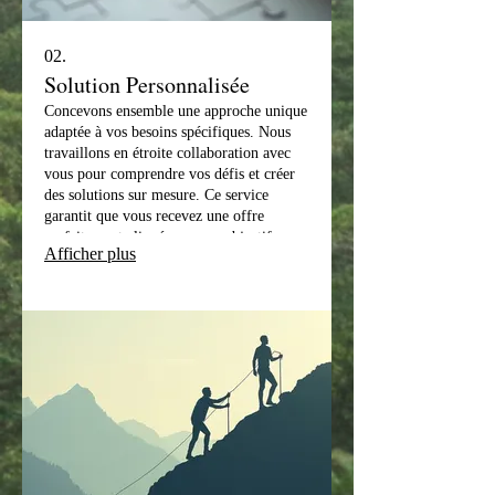
02.
Solution Personnalisée
Concevons ensemble une approche unique
adaptée à vos besoins spécifiques. Nous
travaillons en étroite collaboration avec
vous pour comprendre vos défis et créer
des solutions sur mesure. Ce service
garantit que vous recevez une offre
parfaitement alignée sur vos objectifs.
Afficher plus
Laissez-nous bâtir la réponse qu'il vous
faut.