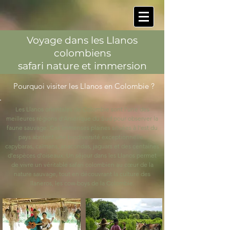
Voyage dans les Llanos
colombiens
safari nature et immersion
Pourquoi visiter les Llanos en Colombie ?
Les Llanos orientales de Colombie sont l’une des
meilleures régions d’Amérique du Sud pour observer la
faune sauvage. Ces immenses plaines situées à l’est du
pays abritent une biodiversité exceptionnelle :
capybaras, caïmans, anacondas, jaguars et des centaines
d’espèces d’oiseaux. Un séjour dans les Llanos permet
de vivre un véritable safari colombien au cœur de la
nature sauvage, tout en découvrant la culture des
llaneros, les cow-boys de la Colombie.