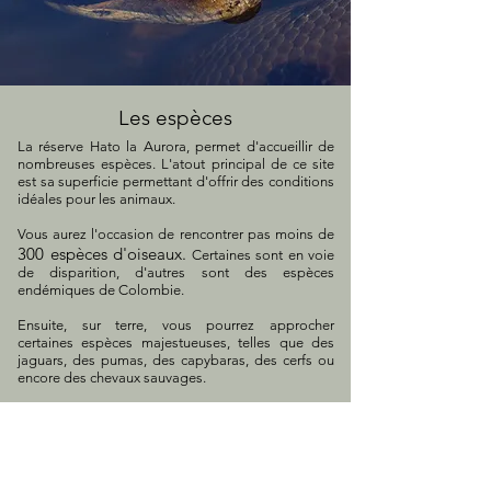
Les espèces
La réserve Hato la Aurora, permet d'accueillir de
nombreuses espèces. ​L'atout principal de ce site
est sa superficie permettant d'offrir des conditions
idéales pour les animaux.
Vous aurez l'occasion de rencontrer pas moins de
300 espèces d'oiseaux.
Certaines sont en voie
de disparition, d'autres sont des espèces
endémiques de Colombie.
Ensuite, sur terre, vous pourrez approcher
certaines espèces majestueuses, telles que des
jaguars, des pumas, des capybaras, des cerfs ou
encore des chevaux sauvages.
Enfin, sur le fleuve, découvrez en canoë la vie
aquatique d’impressionnantes espèces telles que
les
caïmans
, tortues, iguanes, oiseaux exotiques et
bien plus encore. Préparez vous à vivre un moment
inoubliable, si vous avez la chance d'apercevoir le