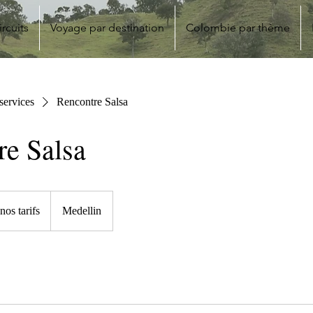
ircuits
Voyage par destination
Colombie par thème
 services
Rencontre Salsa
re Salsa
nos tarifs
Medellin