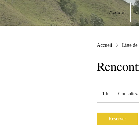
Accueil
C
Accueil
Liste de
Rencont
Consultez
nos
1 h
1
Consultez 
tarifs
Réserver