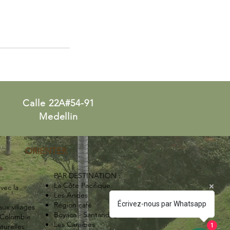
Calle 22A#54-91
Medellin
ORIENTER
PAR DESTINATION :
 :
La Côte Pacifique
vec la
Les Andes
Écrivez-nous par Whatsapp
Région café
ux villages
Boyaca - Santande
r
Colombie
Les Caraibes
turelles