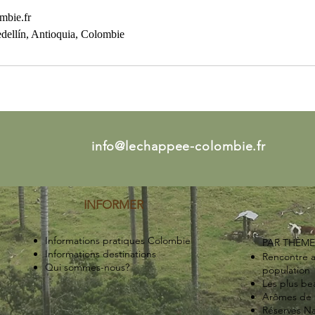
mbie.fr
dellín, Antioquia, Colombie
info@lechappee-colombie.fr
INFORMER
Informations pratiques Colombie
PAR THÈME
Informations destinations
Rencontre a
Qui sommes-nous?
population
Les plus bea
Arômes de 
Réserves Na