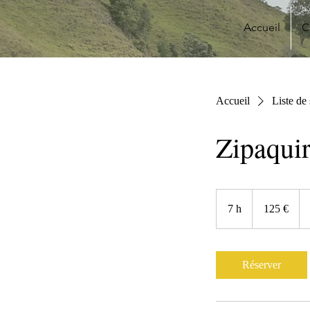
Accueil
C
Accueil
Liste de
Zipaquir
125
euros
7 h
7
125 €
h
Réserver