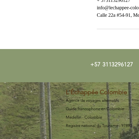
+ 573113296127
info@lechappee-colo
Calle 22a #54-91, Me
+57 3113296127
L'Échappée Colombie
Agence de voyages alternatifs
Guide francophone en Colombie
Medellin - Colombie
Registre national du Tourisme - 97893