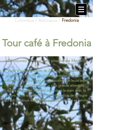
Colombie
/ Antioquia /
Fredonia
Tour café à Fredonia
Découvrez un tour café proche de Medellin
Visite d'une plantation de café gardée depuis trois
générations proche de Medellin, véritable famille de
caféiculteur, découvrez des passionnés de leurs terres
offrant au précieux grain la plus grande attention.
Cette plantation travaille main dans la main avec la
nature, avec la
protection
et l'intégration de la faune
qui est devenue essentielle pour Gustavo et sa famille.
PROTECTION
NATURE
AVIFAUNE
CAFÉ
DE LA FAUNE