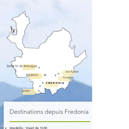
Santa Fe de Antioquia
San Rafael
Medellin
Guatape
Fredonia
Jardin
Destinations depuis Fredonia
Medellin
: trajet de 1h30