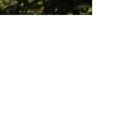
Blog L'Échappée Colombie
Aguadas
L'inspiration des chapeaux de
Colombie