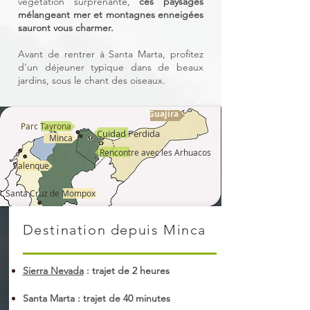
végétation surprenante,
ces paysages
mélangeant mer et montagnes enneigées
sauront vous charmer.
Avant de rentrer à Santa Marta, profitez
d'un déjeuner typique dans de beaux
jardins, sous le chant des oiseaux.
Guajira
Parc Tayrona
Cuidad Perdida
Minca
Rencontre avec les Arhuacos
Palenque
Santa Cruz de Mompox
Destination depuis Minca
Sierra Nevada
: trajet de 2 heures
Santa Marta : trajet de 40 minutes